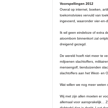
Voorspellingen 2012
Overal op internet, boeken, art
toekomstvisies vervuld van toe
ingevoerd, waaronder vier-en-de
Ik wil geen eindeloze of extra
atoombom binnenkort zal ontplof
dreigend gezegd.
De wereld hoeft niet meer te v
miljoenen slachtoffers, militai
mensengolf, tienduizenden sla
slachtoffers aan het West- en
Wat willen we nog meer weten 
Wij met zijn allen moeten er v
allemaal voor aansprakelijk… Zw
dichterbij dan je denkt. Laat d