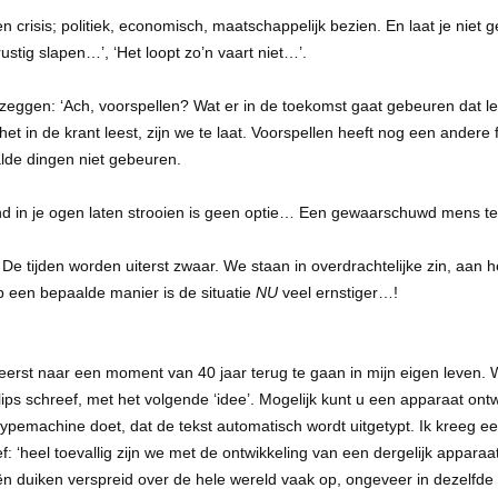
n crisis; politiek, economisch, maatschappelijk bezien. En laat je niet 
ustig slapen…’, ‘Het loopt zo’n vaart niet…’.
ggen: ‘Ach, voorspellen? Wat er in de toekomst gaat gebeuren dat lees 
t in de krant leest, zijn we te laat. Voorspellen heeft nog een andere f
lde dingen niet gebeuren.
and in je ogen laten strooien is geen optie… Een gewaarschuwd mens te
De tijden worden uiterst zwaar. We staan in overdrachtelijke zin, aan he
p een bepaalde manier is de situatie
NU
veel ernstiger…!
 eerst naar een moment van 40 jaar terug te gaan in mijn eigen leven.
lips schreef, met het volgende ‘idee’. Mogelijk kunt u een apparaat ont
typemachine doet, dat de tekst automatisch wordt uitgetypt. Ik kreeg ee
ef: ‘heel toevallig zijn we met de ontwikkeling van een dergelijk appara
ën duiken verspreid over de hele wereld vaak op, ongeveer in dezelfde t