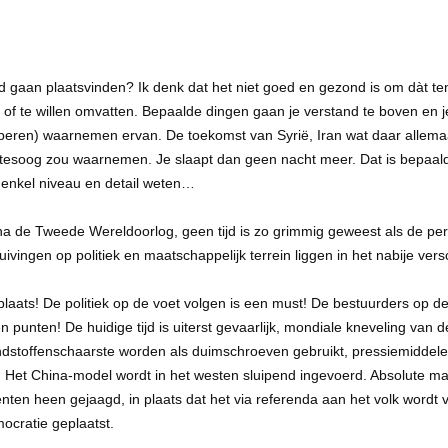
d gaan plaatsvinden? Ik denk dat het niet goed en gezond is om dàt ten
en of te willen omvatten. Bepaalde dingen gaan je verstand te boven en 
proberen) waarnemen ervan. De toekomst van Syrië, Iran wat daar allemaa
stesoog zou waarnemen. Je slaapt dan geen nacht meer. Dat is bepaald
en enkel niveau en detail weten…
 na de Tweede Wereldoorlog, geen tijd is zo grimmig geweest als de pe
ivingen op politiek en maatschappelijk terrein liggen in het nabije vers
laats! De politiek op de voet volgen is een must! De bestuurders op de v
n punten! De huidige tijd is uiterst gevaarlijk, mondiale kneveling van 
ndstoffenschaarste worden als duimschroeven gebruikt, pressiemiddel
 Het China-model wordt in het westen sluipend ingevoerd. Absolute ma
nten heen gejaagd, in plaats dat het via referenda aan het volk wordt 
ocratie geplaatst.