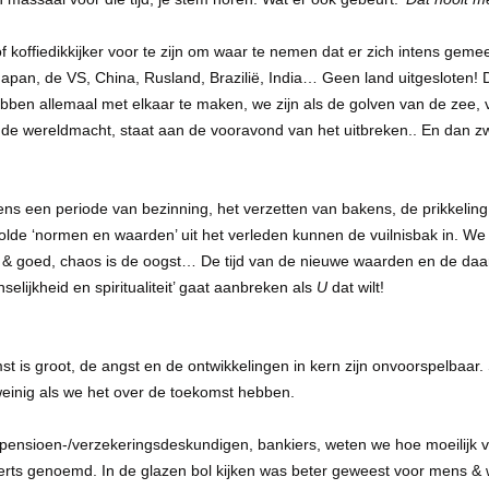
f koffiedikkijker voor te zijn om waar te nemen dat er zich intens gem
pan, de VS, China, Rusland, Brazilië, India… Geen land uitgesloten!
hebben allemaal met elkaar te maken, we zijn als de golven van de zee, 
m de wereldmacht, staat aan de vooravond van het uitbreken.. En dan 
ens een periode van bezinning, het verzetten van bakens, de prikkeling 
olde ‘normen en waarden’ uit het verleden kunnen de vuilnisbak in. We
ld & goed, chaos is de oogst… De tijd van de nieuwe waarden en de da
elijkheid en spiritualiteit’ gaat aanbreken als
U
dat wilt!
t is groot, de angst en de ontwikkelingen in kern zijn onvoorspelbaa
weinig als we het over de toekomst hebben.
pensioen-/verzekeringsdeskundigen, bankiers, weten we hoe moeilijk v
erts genoemd. In de glazen bol kijken was beter geweest voor mens & w