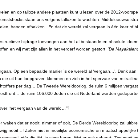
ikelen en op talloze andere plaatsen kunt u lezen over de 2012-voorspe
komstshocks staan ons volgens tallozen te wachten. Middeleeuwse str
len, handen afhakken.. En dat de wereld zal vergaan in één keer of bij
 destructieve bijdrage toevoegen aan het al bestaande en absolute ‘doe
fen en wij met zijn allen in het verderf worden gestort.
‘De Mayakalende
ergaan. Op een bepaalde manier ìs de wereld al ‘vergaan…’. Denk aan
ren die uit hun loopgraven klommen en zich in het spervuur van mitraill
chtoffers per dag… De Tweede Wereldoorlog, de ruim 6 miljoen vergast
 Oostfront… de ruim 106.000 Joden die uit Nederland werden gedepor
over ‘het vergaan van de wereld…’?
oor waken dat er nooit, nimmer of ooit, De Derde Wereldoorlog zal uitb
íjg nóóit…! Zeker niet in moeilijke economische en maatschappelijke t
an massaal vóór die tijd, je stem horen. Wat er ook gebeurt:
‘Dat nooit m