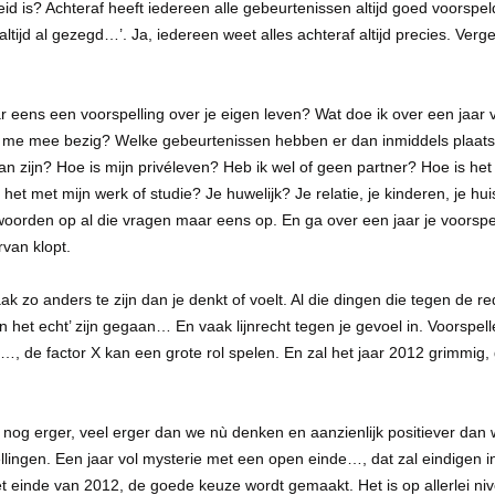
 is? Achteraf heeft iedereen alle gebeurtenissen altijd goed voorspeld.
altijd al gezegd…’. Ja, iedereen weet alles achteraf altijd precies. Verg
r eens een voorspelling over je eigen leven? Wat doe ik over een jaar
 me mee bezig? Welke gebeurtenissen hebben er dan inmiddels plaats
 zijn? Hoe is mijn privéleven? Heb ik wel of geen partner? Hoe is het 
s het met mijn werk of studie? Je huwelijk? Je relatie, je kinderen, je h
ntwoorden op al die vragen maar eens op. En ga over een jaar je voors
rvan klopt.
vaak zo anders te zijn dan je denkt of voelt. Al die dingen die tegen de r
‘in het echt’ zijn gegaan… En vaak lijnrecht tegen je gevoel in. Voorspe
 de factor X kan een grote rol spelen. En zal het jaar 2012 grimmig, g
nog erger, veel erger dan we nù denken en aanzienlijk positiever da
ellingen. Een jaar vol mysterie met een open einde…, dat zal eindigen in
 einde van 2012, de goede keuze wordt gemaakt. Het is op allerlei ni