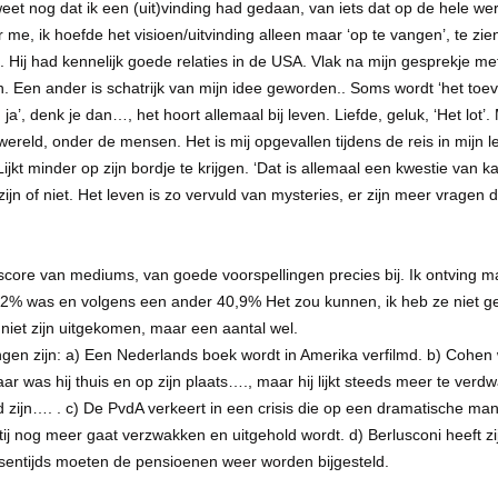
 weet nog dat ik een (uit)vinding had gedaan, van iets dat op de hele wer
 me, ik hoefde het visioen/uitvinding alleen maar ‘op te vangen’, te zien
 Hij had kennelijk goede relaties in de USA. Vlak na mijn gesprekje met
. Een ander is schatrijk van mijn idee geworden.. Soms wordt ‘het toe
ch, ja’, denk je dan…, het hoort allemaal bij leven. Liefde, geluk, ‘Het lot’
de wereld, onder de mensen. Het is mij opgevallen tijdens de reis in mijn
ijkt minder op zijn bordje te krijgen. ‘Dat is allemaal een kwestie va
n of niet. Het leven is zo vervuld van mysteries, er zijn meer vragen
score van mediums, van goede voorspellingen precies bij. Ik ontving m
02% was en volgens een ander 40,9% Het zou kunnen, ik heb ze niet getu
 niet zijn uitgekomen, maar een aantal wel.
ingen zijn: a) Een Nederlands boek wordt in Amerika verfilmd. b) Cohe
 was hij thuis en op zijn plaats…., maar hij lijkt steeds meer te ver
zijn…. . c) De PvdA verkeert in een crisis die op een dramatische mani
ij nog meer gaat verzwakken en uitgehold wordt. d) Berlusconi heeft zij
ussentijds moeten de pensioenen weer worden bijgesteld.