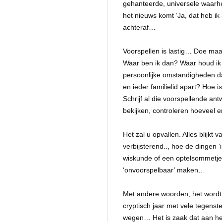
gehanteerde, universele waarheid
het nieuws komt ‘Ja, dat heb ik 
achteraf…
Voorspellen is lastig… Doe maa
Waar ben ik dan? Waar houd ik
persoonlijke omstandigheden dan
en ieder familielid apart? Hoe i
Schrijf al die voorspellende a
bekijken, controleren hoeveel e
Het zal u opvallen. Alles blijkt 
verbijsterend.., hoe de dingen 
wiskunde of een optelsommetje…,
‘onvoorspelbaar’ maken…
Met andere woorden, het wordt 
cryptisch jaar met vele tegenst
wegen… Het is zaak dat aan het