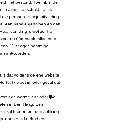
eld niet bestond. Toen ik in de
. In al mijn onschuld heb ik
 die persoon, is mijn uitvinding
val’ een handje geholpen en dan
. Maar één ding is wel zo ‘Het
 leven, de één maakt alles mee
n karma…’, zeggen sommige
 dan antwoorden.
ails dat volgens de ene website
rfd. Ik weet in ieder geval dat
n was een warme en vaderlijke
dwalen in Den Haag. Een
er zal toenemen, een splitsing
n langste tijd gehad en