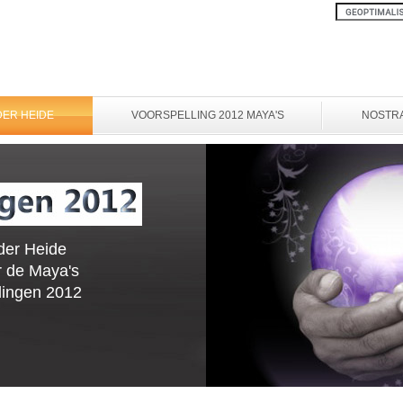
DER HEIDE
VOORSPELLING 2012 MAYA'S
NOSTR
der Heide
r de
Maya's
lingen
2012