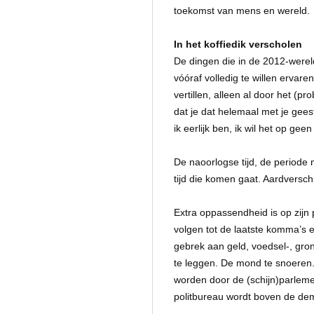
toekomst van mens en wereld.
In het koffiedik verscholen
De dingen die in de 2012-werel
vóóraf volledig te willen ervar
vertillen, alleen al door het (
dat je dat helemaal met je gee
ik eerlijk ben, ik wil het op ge
De naoorlogse tijd, de periode
tijd die komen gaat. Aardverschu
Extra oppassendheid is op zijn p
volgen tot de laatste komma’s e
gebrek aan geld, voedsel-, gro
te leggen. De mond te snoeren.
worden door de (schijn)parleme
politbureau wordt boven de dem