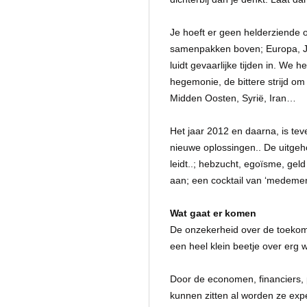
Je hoeft er geen helderziende o
samenpakken boven; Europa, Ja
luidt gevaarlijke tijden in. We 
hegemonie, de bittere strijd o
Midden Oosten, Syrië, Iran…
Het jaar 2012 en daarna, is tev
nieuwe oplossingen.. De uitgeh
leidt..; hebzucht, egoïsme, ge
aan; een cocktail van ‘medemens
Wat gaat er komen
De onzekerheid over de toekoms
een heel klein beetje over erg 
Door de economen, financiers, 
kunnen zitten al worden ze exp