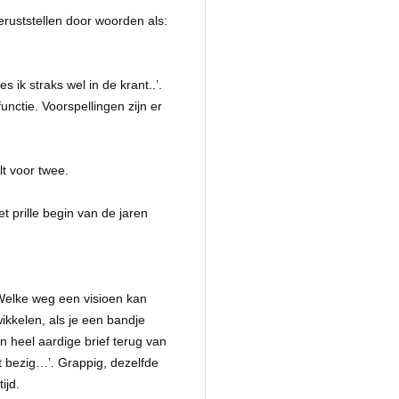
geruststellen door woorden als:
ik straks wel in de krant..’.
unctie. Voorspellingen zijn er
lt voor twee.
t prille begin van de jaren
 Welke weg een visioen kan
wikkelen, als je een bandje
n heel aardige brief terug van
at bezig…’. Grappig, dezelfde
ijd.