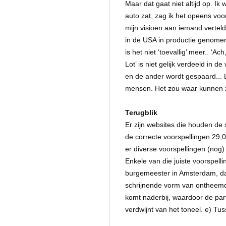
Maar dat gaat niet altijd op. Ik
auto zat, zag ik het opeens voor
mijn visioen aan iemand verteld.
in de USA in productie genomen
is het niet ‘toevallig’ meer.. ‘A
Lot’ is niet gelijk verdeeld in 
en de ander wordt gespaard... L
mensen. Het zou waar kunnen zij
Terugblik
Er zijn websites die houden de 
de correcte voorspellingen 29,
er diverse voorspellingen (nog)
Enkele van die juiste voorspell
burgemeester in Amsterdam, daar
schrijnende vorm van ontheemd 
komt naderbij, waardoor de part
verdwijnt van het toneel. e) T