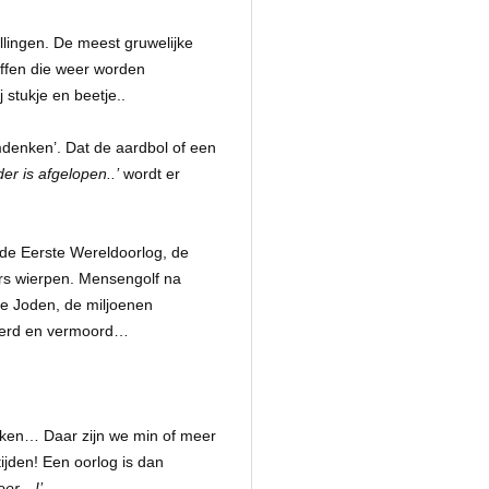
llingen. De meest gruwelijke
affen die weer worden
 stukje en beetje..
mdenken’. Dat de aardbol of een
r is afgelopen..’
wordt er
 de Eerste Wereldoorlog, de
eurs wierpen. Mensengolf na
e Joden, de miljoenen
teerd en vermoord…
reken… Daar zijn we min of meer
ijden! Een oorlog is dan
eer…!’
.