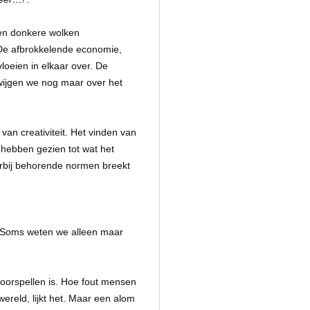
een donkere wolken
 De afbrokkelende economie,
vloeien in elkaar over. De
zwijgen we nog maar over het
van creativiteit. Het vinden van
 hebben gezien tot wat het
arbij behorende normen breekt
r. Soms weten we alleen maar
oorspellen is. Hoe fout mensen
ereld, lijkt het. Maar een alom